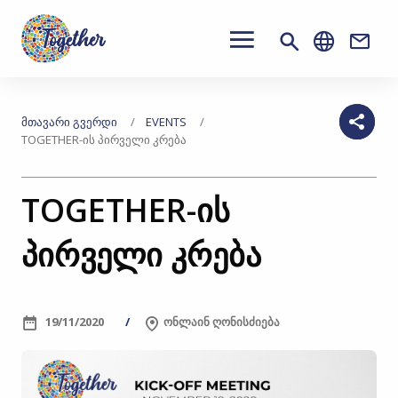
Main
navigation
Conta
გადასვლა
მთავარ
თქვენ
ᲛᲗᲐᲕᲐᲠᲘ ᲒᲕᲔᲠᲓᲘ
EVENTS
TOGETHER-ᲘᲡ ᲞᲘᲠᲕᲔᲚᲘ ᲙᲠᲔᲑᲐ
კონტენტზე
აქ
ხართ
TOGETHER-ის
პირველი კრება
19/11/2020
ონლაინ ღონისძიება