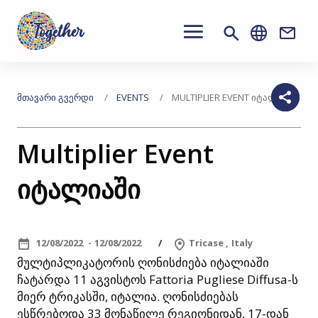
Main
navigation
Conta
გადასვლა
მთავარ
თქვენ
ᲛᲗᲐᲕᲐᲠᲘ ᲒᲕᲔᲠᲓᲘ
EVENTS
MULTIPLIER EVENT ᲘᲢᲐᲚᲘᲐᲨᲘ
კონტენტზე
აქ
Multiplier Event
ხართ
იტალიაში
12/08/2022
12/08/2022
Tricase
Italy
მულტიპლიკატორის ღონისძიება იტალიაში
ჩატარდა 11 აგვისტოს Fattoria Pugliese Diffusa-ს
მიერ ტრიკასში, იტალია. ღონისძიებას
ესწრებოდა 33 მონაწილე რეგიონიდან, 17-დან