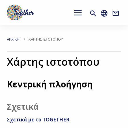
Main
navigation
Conta
Μετάβαση
στο
Βρίσκεστε
ΑΡΧΙΚΉ
ΧΆΡΤΗΣ ΙΣΤΟΤΌΠΟΥ
κύριο
εδώ
περιεχόμενο
Χάρτης ιστοτόπου
Κεντρική πλοήγηση
Σχετικά
Σχετικά με το TOGETHER