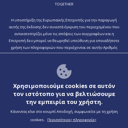
TOGETHER
Η υποστήριξη της Ευρωπαϊκής Επιτροπής για την παραγωγή
αυτής της έκδοσης δεν συνιστά έγκριση του περιεχομένου που
αντικατοπτρίζει μόνο τις απόψεις των συγγραφέων και η
Επιτροπή δεν μπορεί να θεωρηθεί υπεύθυνη για οποιαδήποτε
χρήση των πληροφοριών που περιέχονται σε αυτήν Αριθμός
έργου: 2020 -1-EL01-KA204-079099.
Το Together εχει λειτουργικοτητα PWA
Χρησιμοποιούμε cookies σε αυτόν
Δείτε τις οδηγίες
τον ιστότοπο για να βελτιώσουμε
την εμπειρία του χρήστη.
Κάνοντας κλικ στο κουμπί Αποδοχή, συμφωνείτε με τη χρήση
cookies.
Περισσότερες πληροφορίες