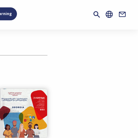
arning
Contac