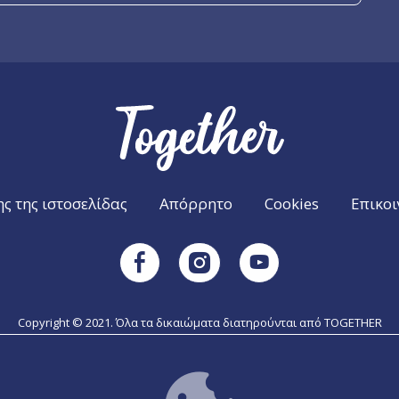
ς της ιστοσελίδας
Απόρρητο
Cookies
Επικο
Instagram
Facebook
Youtube
Copyright © 2021. Όλα τα δικαιώματα διατηρούνται από TOGETHER
ϊκής Επιτροπής για την παραγωγή αυτής της έκδοσης δεν συνιστά έγκρ
πόψεις των συγγραφέων και η Επιτροπή δεν μπορεί να θεωρηθεί υπεύθυν