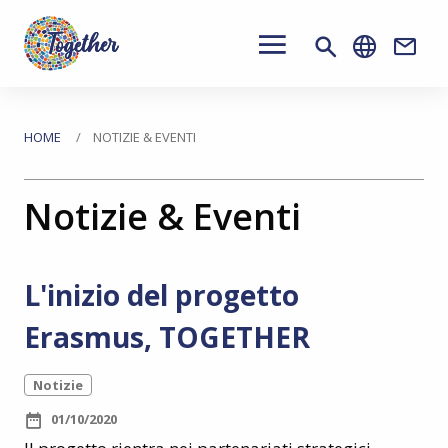
Main
navigation
Conta
Passa
al
Tu
HOME
NOTIZIE & EVENTI
contenuto
sei
principale
Notizie & Eventi
qui
L'inizio del progetto
Erasmus, TOGETHER
Notizie
01/10/2020