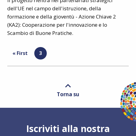
Il progetto rientra nei partenariati strategici
dell'UE nel campo dell'istruzione, della
formazione e della gioventù - Azione Chiave 2
(KA2): Cooperazione per l'innovazione e lo
Scambio di Buone Pratiche.
Pagination
First
« First
Current
3
page
page
Torna su
Iscriviti alla nostra