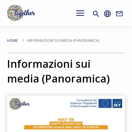
Main
navigation
Conta
Passa
al
Tu
HOME
INFORMAZIONI SUI MEDIA (PANORAMICA)
contenuto
sei
principale
Informazioni sui
qui
media (Panoramica)