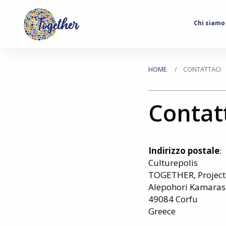
Main
Chi siamo
navigation
Passa
al
Tu
HOME
CONTATTACI
contenuto
principale
sei
Contat
qui
Indirizzo postale
:
Culturepolis
TOGETHER, Project
Alepohori Kamara
49084 Corfu
Greece