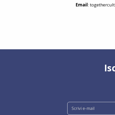
Email
: togethercu
Is