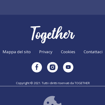
Mappa del sito
Privacy
Cookies
Contattaci
Instagram
Facebook
Youtube
Copyright © 2021. Tutti i diritti riservati da TOGETHER
 per la realizzazione di questo articolo non ne implica la condivisione dei c
degli autori; perciò la Commissione Europea non si ritiene responsabile di 