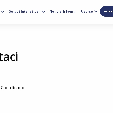
e-lea
Output Intellettuali
Notizie & Eventi
Risorse
taci
 Coordinator
s