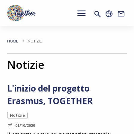
Main
navigation
Conta
Passa
al
Tu
HOME
NOTIZIE
contenuto
sei
principale
Notizie
qui
L'inizio del progetto
Erasmus, TOGETHER
Notizie
01/10/2020