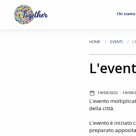
Main
Chi siamo
navigation
Passa
al
Tu
HOME
EVENTI
L
contenuto
principale
sei
L'event
qui
19/09/2022
19/09/
L'evento moltiplica
della città.
L'evento è iniziato 
preparato appositam