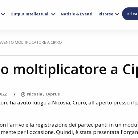
e-lea
Output Intellettuali
Notizie & Eventi
Risorse
'EVENTO MOLTIPLICATORE A CIPRO
o moltiplicatore a C
2022
Nicosia
Cyprus
tore ha avuto luogo a Nicosia, Cipro, all'aperto presso i
con l'arrivo e la registrazione dei partecipanti in un mod
ente per l'occasione. Quindi, è stata presentata l'orga