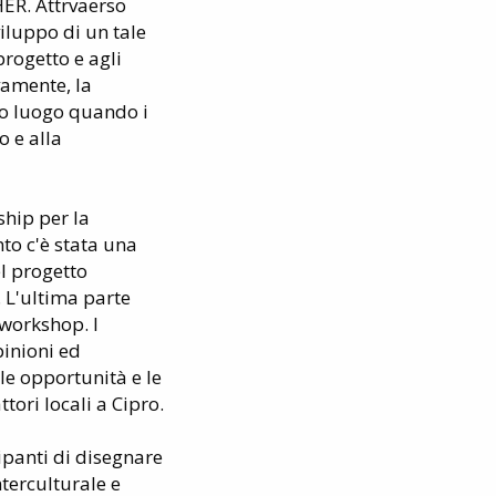
HER. Attrvaerso
viluppo di un tale
progetto e agli
ivamente, la
to luogo quando i
o e alla
rship per la
to c'è stata una
l progetto
 L'ultima parte
 workshop. I
pinioni ed
 le opportunità e le
ttori locali a Cipro.
cipanti di disegnare
terculturale e