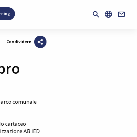
rning
Contac
Condividere
ipro
l parco comunale
ulo cartaceo
nizzazione AB iED