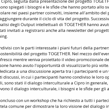
 a Cipro, seguita dalla presentazione del progetto TOGET
ono spiegati i bisogni e le sfide che hanno portato allo s
colare nei paesi partner coinvolti, insieme all'ambito del 
 raggiungere durante il ciclo di vita del progetto. Success
nalisi degli Output intellettuali di TOGETHER hanno avu
ati invitati a registrarsi anche alla newsletter del progett
ing.
ondivisi con le parti interessate i piani futuri della partne
sostenibilità del progetto TOGETHER. Nel mezzo dell'even
nfresco mentre veniva proiettato il video promozionale de
ne hanno avuto l'opportunità di visualizzarlo più volte.
 dedicata a una discussione aperta tra i partecipanti e un
 discussi, in cui i partecipanti hanno condiviso le loro o
, sono stati il dialogo interculturale a Cipro in generale,
ono il dialogo interculturale, i bisogni e le sfide per gli a
è concluso con un workshop che ha richiesto a tutti i parte
tela comune per dimostrare la loro visione del dialogo in